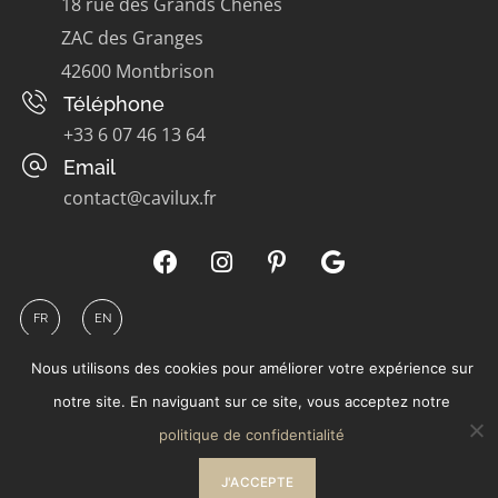
18 rue des Grands Chênes
ZAC des Granges
42600 Montbrison
Téléphone
+33 6 07 46 13 64
Email
contact@cavilux.fr
FR
EN
Nous utilisons des cookies pour améliorer votre expérience sur
notre site. En naviguant sur ce site, vous acceptez notre
© 2026 Cavilux - Caves à vin sur-mesure
|
Mentions légales
politique de confidentialité
|
Politique de confidentialité
J'ACCEPTE