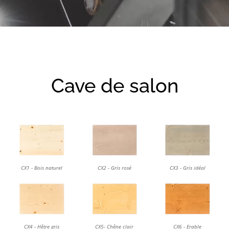
Cave de salon
CX1 - Bois naturel
CX2 - Gris rosé
CX3 - Gris idéal
CX4 - Hêtre gris
CX5- Chêne clair
CX6 - Erable