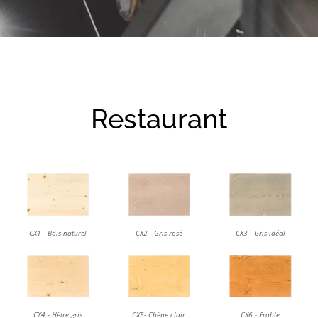
Restaurant
CX1 - Bois naturel
CX2 - Gris rosé
CX3 - Gris idéal
CX4 - Hêtre gris
CX5- Chêne clair
CX6 - Erable