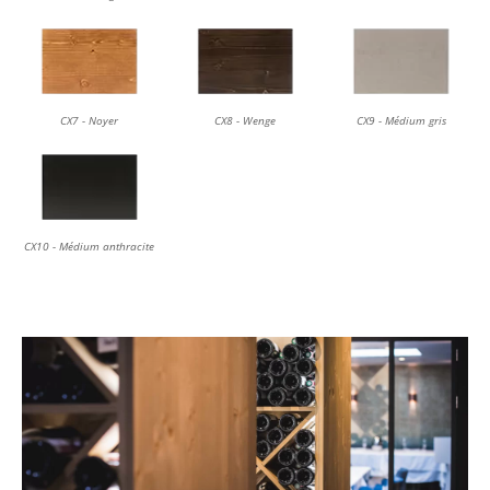
CX7 - Noyer
CX8 - Wenge
CX9 - Médium gris
CX10 - Médium anthracite